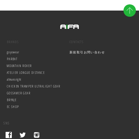
BRANDS
CONTACTS
goyowear
新規取引お問い合わせ
PARBAT
MOUNTAIN ROVER
ATELIER LONGUE DISTANCE
allmansright
CHICKEN TRAMPER ULTRALIGHT GEAR
GOSSAMER GEAR
BRYNJE
EC SHOP
SNS