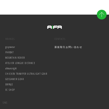
BRANDS
CONTACTS
goyowear
新規取引お問い合わせ
PARBAT
MOUNTAIN ROVER
ATELIER LONGUE DISTANCE
allmansright
CHICKEN TRAMPER ULTRALIGHT GEAR
GOSSAMER GEAR
BRYNJE
EC SHOP
SNS