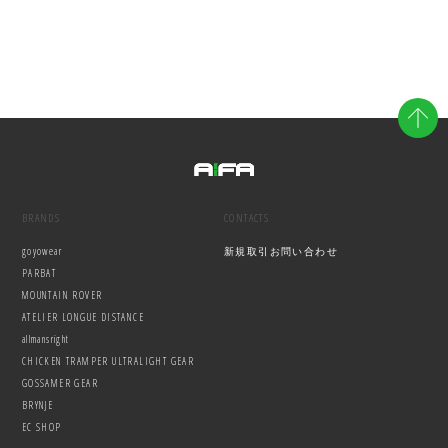
BRANDS
CONTACTS
goyowear
新規取引お問い合わせ
PARBAT
MOUNTAIN ROVER
ATELIER LONGUE DISTANCE
allmansright
CHICKEN TRAMPER ULTRALIGHT GEAR
GOSSAMER GEAR
BRYNJE
EC SHOP